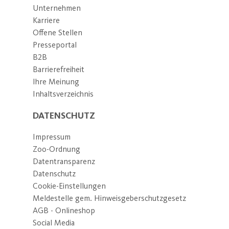
Wissenschaft und Forschung, der Volks- und
Unternehmen
Berufsbildung einschließlich der
Karriere
Studentenhilfe, des Naturschutzes und der
Offene Stellen
Landschaftspflege, des Umweltschutzes
Presseportal
einschließlich des Klimaschutzes, des
B2B
Barrierefreiheit
Tierschutzes und der Tierzucht verwendet
Ihre Meinung
wird. Es wird bestätigt, dass es sich nicht um
Inhaltsverzeichnis
einen Mitgliedsbeitrag handelt, dessen Abzug
nach § 10b Abs. 1 des
DATENSCHUTZ
Einkommensteuergesetzes ausgeschlossen ist.
Impressum
Zoo-Ordnung
Datentransparenz
Datenschutz
Cookie-Einstellungen
Meldestelle gem. Hinweisgeberschutzgesetz
AGB - Onlineshop
Social Media