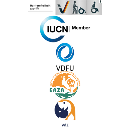
vollständige Adresse
Mit Ihrem Beitrag helfen Sie uns, Artenschutz
aktiv zu gestalten. Damit Ihre Spende
bestmöglich wirkt, setzen wir sie genau dort
ein, wo sie am dringendsten gebraucht wird.
Mit jeder Spende unterstützen Sie alle
Bereiche unserer Arbeit und tragen so zum
Wohlergeben aller Zoo-Tiere bzw.
gemeinnützigen Zwecken bei.
Bitte haben Sie Verständnis, dass SEPA-
Lastschriften für im Dezember
übernommene Spenden bzw.
Spendenpatenschaften erst im Folgejahr
eingezogen werden. Somit erhalten Sie einen
Spendenbeleg - wenn angefordert - für das
gegebene Jahr im Frühjahr des Folgejahres.