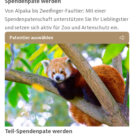
Spendenpate werden
Von Alpaka bis Zweifinger-Faultier: Mit einer
Spendenpatenschaft unterstützen Sie Ihr Lieblingstier
und setzen sich aktiv für Zoo und Artenschutz ein.
Patentier auswählen
Teil-Spendenpate werden