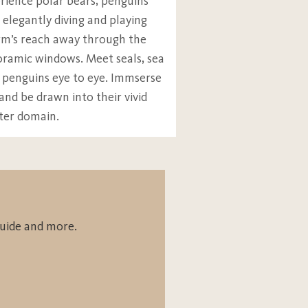
rience polar bears, penguins
it our service point)
 elegantly diving and playing
66 €
arm’s reach away through the
oramic windows. Meet seals, sea
56 €
d penguins eye to eye. Immserse
and be drawn into their vivid
er domain.
223 €
162 €
guide and more.
101 €
81 €
70 €