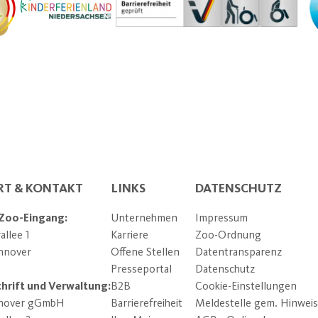
Ba
l areas - both openly and behind the scenes.
Donati
Paper 
RT & KONTAKT
LINKS
DATENSCHUTZ
 Zoo-Eingang:
Unternehmen
Impressum
llee 1
Karriere
Zoo-Ordnung
Microwaves 
nnover
Offene Stellen
Datentransparenz
Presseportal
Datenschutz
Thematic restroo
hrift und Verwaltung:
B2B
Cookie-Einstellungen
nover gGmbH
Barrierefreiheit
Meldestelle gem. Hinwei
Diaper changing