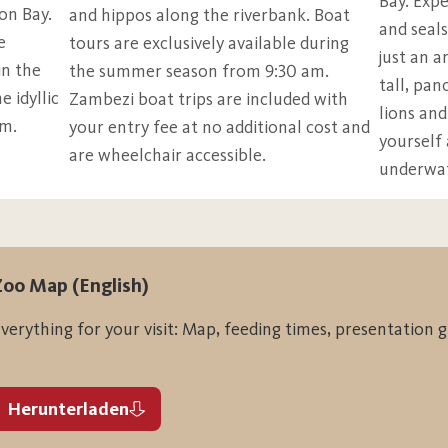
Bay. Expe
 into the zoo and may be eligible for free entry (please vis
on Bay.
and hippos along the riverbank. Boat
and seals
ts in our arenas
e
tours are exclusively available during
3 up to 16 years
just an 
ants are wheelchair compatible
n the
the summer season from 9:30 am.
tall, pan
Includes a doggy bag
 idyllic
Zambezi boat trips are included with
lions an
rm.
your entry fee at no additional cost and
yourself 
are wheelchair accessible.
underwat
ip
Two adults and their children
Zoo Map (English)
One adult and their children
verything for your visit: Map, feeding times, presentation 
25 years and over
17 up to 24 years
Herunterladen
3 up to 16 years