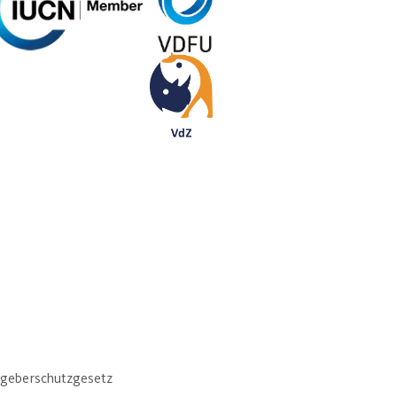
ggage storage (1.00€ fee)
on box for old cellphones
ID wristbands for children
First aid station
Rental wheelchairs
Rental handcarts
for warming up baby food
ms in all areas of the zoo
sgeberschutzgesetz
 stations in all restrooms