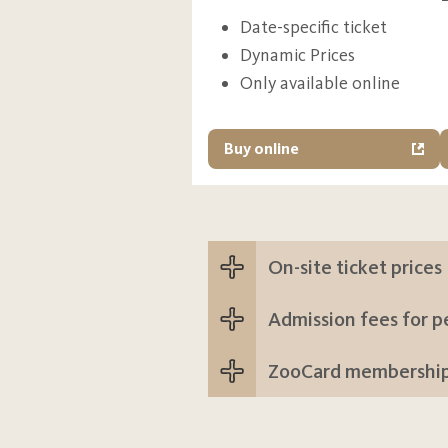
Date-specific ticket
Dynamic Prices
Only available online
Buy online
On-site ticket prices
Admission fees for pe
Our best offers are 
ZooCard membershi
People with disabilities pay r
Online tickets offer exclusiv
to buy offline, a ticket machi
However, holders of a handic
With a personalized ZooCard,