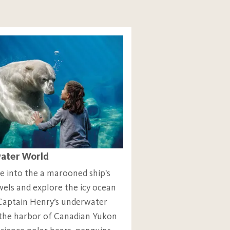
eive an additional free ticket,
 dogs!
der.
cket is subject to the
ater World
207 €
 into the a marooned ship's
150 €
wels and explore the icy ocean
 Captain Henry’s underwater
94 €
 the harbor of Canadian Yukon
76 €