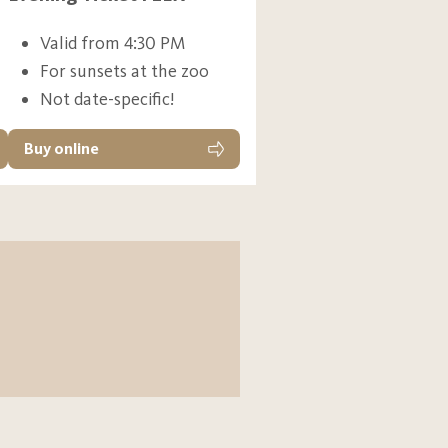
Valid from 4:30 PM
For sunsets at the zoo
Not date-specific!
Buy online
sitors and anyone preferring
ce list here
.
r persons with major
. This annual membership card