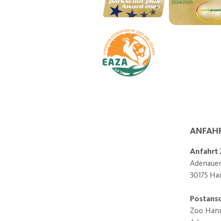
We work sustainably in al
ANFAH
Inside the park
Anfahrt
Adenauera
30175 Ha
Postansc
Zoo Han