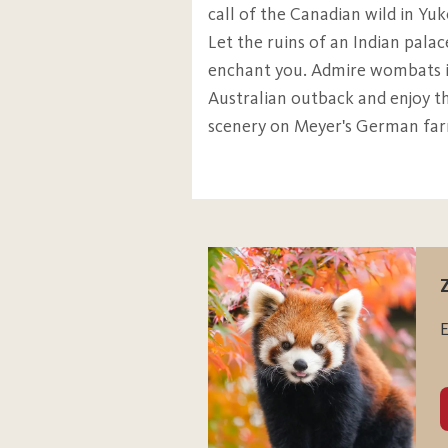
Guide dogs can be brought
call of the Canadian wild in Yuk
Dedicated wheelchair sea
Let the ruins of an Indian palac
ZooCard child
All tables in our restaur
enchant you. Admire wombats i
ZooCard dog
Australian outback and enjoy the
scenery on Meyer's German fa
Become a member
Cancel an existing membersh
Membership 1-year
ZooCard Family
ZooCard Single with child
E
ZooCard adult
ZooCard young adult
ZooCard child