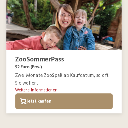
vermerkt ist, erhält eine Begleitperson freien
Zu den Eintrittspreisen vor Ort
Eintritt. Dieser Anspruch entfällt bei Kindern
unter 3 Jahren. Die Prozentangabe zum GdB wird
bei der Ausgabe der Begleiterkarte nicht
berücksichtigt. Ihre Begleiterkarte erhalten Sie im
Service-Point vor Ort.
Informationen zur Barrierefreiheit
ZooSommerPass
Kostenlose Rollstuhlreservierung
52 Euro (Erw.)
Zwei Monate ZooSpaß ab Kaufdatum, so oft
Sie wollen.
Weitere Informationen
Jetzt kaufen