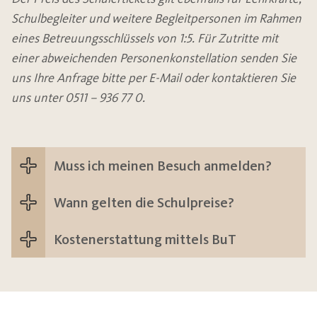
Schulbegleiter und weitere Begleitpersonen im Rahmen
eines Betreuungsschlüssels von 1:5. Für Zutritte mit
einer abweichenden Personenkonstellation senden Sie
uns Ihre Anfrage bitte per E-Mail oder kontaktieren Sie
uns unter 0511 – 936 77 0.
Muss ich meinen Besuch anmelden?
Wann gelten die Schulpreise?
Nicht als Partner registrierte Schulen
erhalten ihre Eintrittskarten vor Ort im
Kostenerstattung mittels BuT
Schultickets sind nicht gültig in den Nds.
Service-Point. Eine vorherige Anmeldung Ihres
Schulferien, an Wochenenden, Feier- und
Besuches ist nicht erforderlich.
Die Kosten für anspruchsberechtigte Schüler
Brückentagen.
Als Partnerschule haben Sie die Möglichkeit,
können im Rahmen des Bildungs- und
Schultickets, die vor Ort erworben wurden,
in unserem Schulportal selbstständig