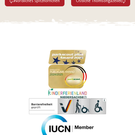
Nördliches Spitzhörnchen
Östliche Thomsongazelle