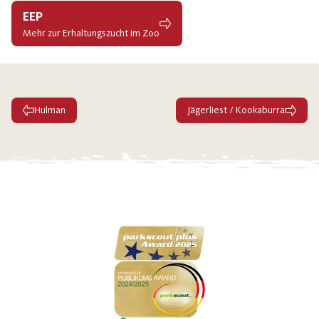
EEP
Mehr zur Erhaltungszucht im Zoo
Hulman
Jägerliest / Kookaburra