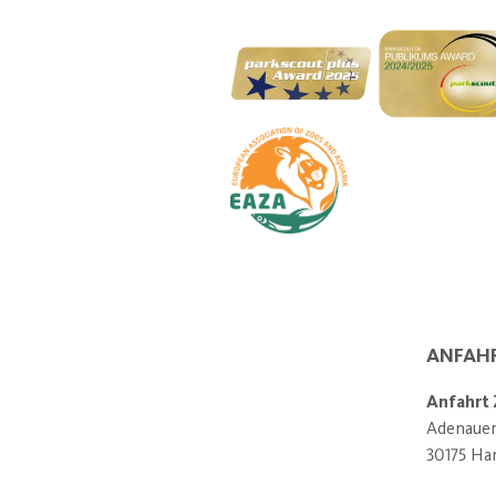
ANFAH
Anfahrt
Adenauera
30175 Ha