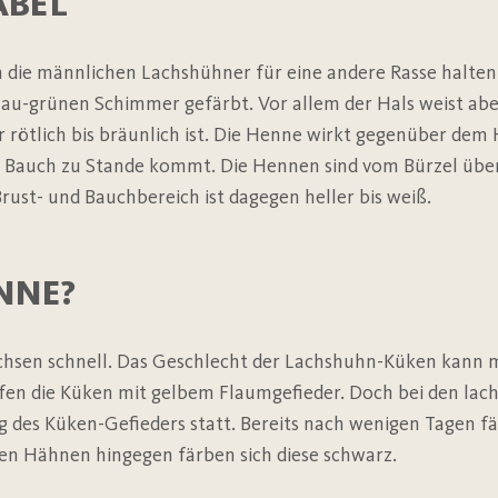
ABEL
 die männlichen Lachshühner für eine andere Rasse halten.
lau-grünen Schimmer gefärbt. Vor allem der Hals weist aber
 rötlich bis bräunlich ist. Die Henne wirkt gegenüber de
en Bauch zu Stande kommt. Die Hennen sind vom Bürzel übe
rust- und Bauchbereich ist dagegen heller bis weiß.
NNE?
hsen schnell. Das Geschlecht der Lachshuhn-Küken kann m
en die Küken mit gelbem Flaumgefieder. Doch bei den lac
 des Küken-Gefieders statt. Bereits nach wenigen Tagen fär
en Hähnen hingegen färben sich diese schwarz.